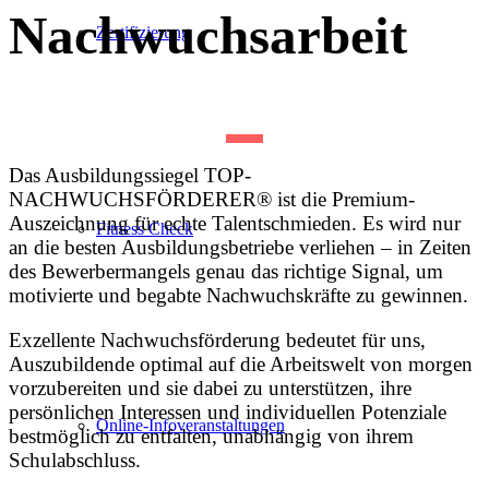
Nachwuchsarbeit
Zertifizierung
D
as Ausbildungssiegel TOP-
NACHWUCHSFÖRDERER® ist die Premium-
Auszeichnung für echte Talentschmieden. Es wird nur
Fitness Check
an die besten Ausbildungsbetriebe verliehen – in Zeiten
des Bewerbermangels genau das richtige Signal, um
motivierte und begabte Nachwuchskräfte zu gewinnen.
Exzellente Nachwuchsförderung bedeutet für uns,
Auszubildende optimal auf die Arbeitswelt von morgen
vorzubereiten und sie dabei zu unterstützen, ihre
persönlichen Interessen und individuellen Potenziale
Online-Infoveranstaltungen
bestmöglich zu entfalten, unabhängig von ihrem
Schulabschluss.