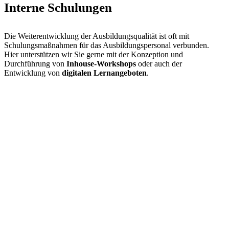
Interne Schulungen
Die Weiterentwicklung der Ausbildungsqualität ist oft mit
Schulungsmaßnahmen für das Ausbildungspersonal verbunden.
Hier unterstützen wir Sie gerne mit der Konzeption und
Durchführung von
Inhouse-Workshops
oder auch der
Entwicklung von
digitalen Lernangeboten
.
Deshalb brauchen wir ein
neues
Gütesiegel für die
Ausbildung
D
ie Zeit ist reif für ein anspruchsvolles und wissenschaftlich